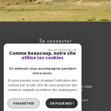
Se connecter
On en reste là
Comme beaucoup, notre site
utilise les cookies
Espace propriétaire
On aimerait vous accompagner pendant
votre visite.
En poursuivant, vous acceptez l'utilisation des
cookies par ce site, afin de vous proposer des
© 2025 | Tous droits réservés | Traduction powered by Google
contenus adaptés et réaliser des statistiques !
Plan du site
-
Mentions légales
-
Liens
-
Admin
Site internet compatible multi-supports,
un seul site adaptable à tous les types d'écrans.
PARAMÉTRER
OK POUR MOI !