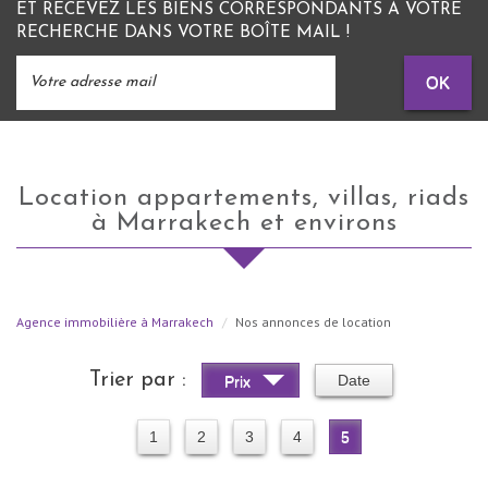
ET RECEVEZ LES BIENS CORRESPONDANTS À VOTRE
RECHERCHE DANS VOTRE BOÎTE MAIL !
OK
Location appartements, villas, riads
à Marrakech et environs
Agence immobilière à Marrakech
Nos annonces de location
Trier par :
Date
Prix
1
2
3
4
5