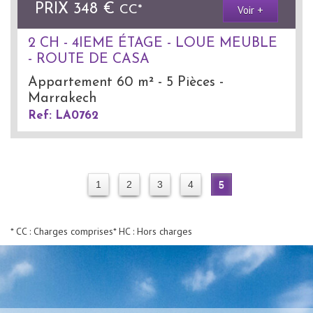
PRIX
348 €
Voir +
CC*
2 CH - 4IEME ÉTAGE - LOUE MEUBLE
- ROUTE DE CASA
Appartement 60 m² - 5 Pièces -
Marrakech
Ref: LA0762
1
2
3
4
5
* CC : Charges comprises
* HC : Hors charges