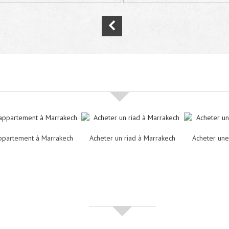
Nos offres de vente immobilière à
Marra
ppartement à Marrakech
Acheter un riad à Marrakech
Acheter une
Partenaires