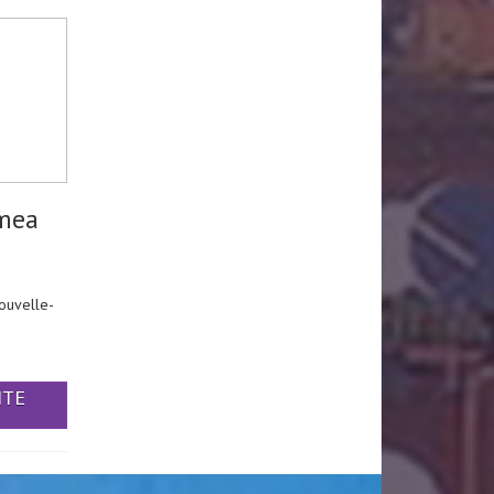
mea
ouvelle-
ITE